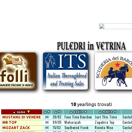
18
yearlings trovati
▼
▲
▼
▲
▼
▲
padre
▼
▲
madre
▼
▲
nome
26/02
Face Time Bourbon
Just This Time
Cantab
MUSTANG DI VENERE
M
09/05
Maharajah
Zagabria Top
Cantab
MR TOP
M
15/03
Southwind Frank
Rionda Wise
Cantab
MOZART ZACK
M