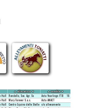
▲
allevatore
▼
▲
vendita
▼
 Hall
Rondello, Soc. Agr. Ss
Asta Yearlings FTB
16
 Hall
Mary Forever S.a.s.
Asta ANACT
 Hall
Centro Equino delle Stelle
c/o allevamento