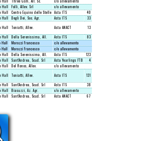
 Hall
Three Gsm, All. Sc.
c/o allevamento
 Hall
Folli, Allev. Srl
c/o allevamento
 Hall
Centro Equino delle Stelle
Asta ITS
40
 Hall
Degli Dei, Soc. Agr.
Asta ITS
33
 Hall
Toniatti, Allev.
Asta ANACT
13
 Hall
Della Serenissima, All.
Asta ITS
83
 Hall
Morozzi Francesco
c/o allevamento
 Hall
Morozzi Francesco
c/o allevamento
 Hall
Della Serenissima, All.
Asta ITS
123
 Hall
Sant'Andrea, Scud. Srl
Asta Yearlings FTB
4
 Hall
Del Ronco, Allev.
c/o allevamento
 Hall
Toniatti, Allev.
Asta ITS
131
 Hall
Sant'Andrea, Scud. Srl
Asta ITS
38
 Hall
Biasuzzi, Az. Agr.
c/o allevamento
 Hall
Sant'Andrea, Scud. Srl
Asta ANACT
67