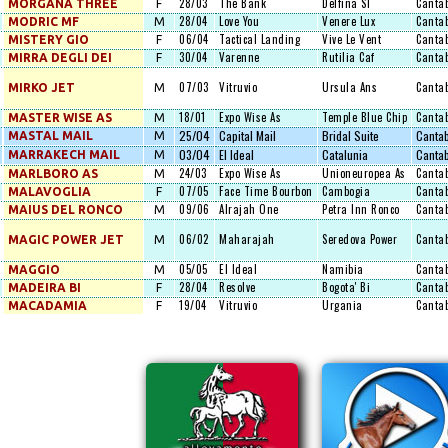
28/03
The Bank
Delfina Sl
Cantab
MORGANA THREE
F
28/04
Love You
Venere Lux
Cantab
MODRIC MF
M
06/04
Tactical Landing
Vive Le Vent
Cantab
MISTERY GIO
F
30/04
Varenne
Rutilia Caf
Cantab
MIRRA DEGLI DEI
F
07/03
Vitruvio
Ursula Ans
Cantab
MIRKO JET
M
18/01
Expo Wise As
Temple Blue Chip
Cantab
MASTER WISE AS
M
25/04
Capital Mail
Bridal Suite
Cantab
MASTAL MAIL
M
03/04
El Ideal
Catalunia
Cantab
MARRAKECH MAIL
M
24/03
Expo Wise As
Unioneuropea As
Cantab
MARLBORO AS
M
07/05
Face Time Bourbon
Cambogia
Cantab
MALAVOGLIA
F
09/06
Alrajah One
Petra Inn Ronco
Cantab
MAIUS DEL RONCO
M
06/02
Maharajah
Seredova Power
Cantab
MAGIC POWER JET
M
05/05
El Ideal
Namibia
Cantab
MAGGIO
M
28/04
Resolve
Bogota' Bi
Cantab
MADEIRA BI
F
19/04
Vitruvio
Urgania
Cantab
MACADAMIA
F