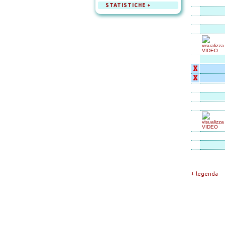
STATISTICHE +
X
X
+ legenda