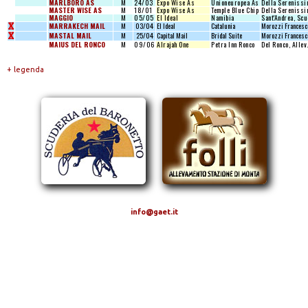
MARLBORO AS
M
24/03
Expo Wise As
Unioneuropea As
Della Serenissim
MASTER WISE AS
M
18/01
Expo Wise As
Temple Blue Chip
Della Serenissim
MAGGIO
M
05/05
El Ideal
Namibia
Sant'Andrea, Scu
X
MARRAKECH MAIL
M
03/04
El Ideal
Catalunia
Morozzi Francesc
X
MASTAL MAIL
M
25/04
Capital Mail
Bridal Suite
Morozzi Francesc
MAIUS DEL RONCO
M
09/06
Alrajah One
Petra Inn Ronco
Del Ronco, Allev
+ legenda
info@gaet.it