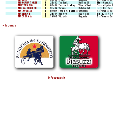
MORGANA THREE
F
28/03
The Bank
Delfina Sl
Three Gsm, All.
MISTERY GIO
F
06/04
Tactical Landing
Vive Le Vent
Centro Equino d
MIRRA DEGLI DEI
F
30/04
Varenne
Rutilia Caf
Degli Dei, Soc. 
MALAVOGLIA
F
07/05
Face Time Bourbon
Cambogia
Sant'Andrea, Sc
MADEIRA BI
F
28/04
Resolve
Bogota' Bi
Biasuzzi, Az. 
MACADAMIA
F
19/04
Vitruvio
Urgania
Sant'Andrea, Sc
+ legenda
info@gaet.it