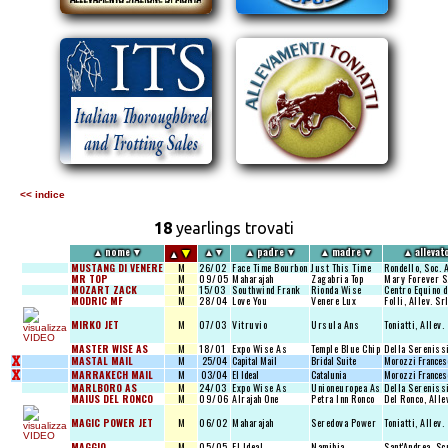
<< indice
18
yearlings trovati
▼
▲
nome
▼
▲
▼
▲
padre
▼
▲
madre
▼
▲
allevat
▲
MUSTANG DI VENERE
M
26/02
Face Time Bourbon
Just This Time
Rondello, Soc. 
MR TOP
M
09/05
Maharajah
Zagabria Top
Mary Forever S.
MOZART ZACK
M
15/03
Southwind Frank
Rionda Wise
Centro Equino d
MODRIC MF
M
28/04
Love You
Venere Lux
Folli, Allev. Sr
MIRKO JET
M
07/03
Vitruvio
Ursula Ans
Toniatti, Allev.
MASTER WISE AS
M
18/01
Expo Wise As
Temple Blue Chip
Della Serenissi
X
MASTAL MAIL
M
25/04
Capital Mail
Bridal Suite
Morozzi Frances
X
MARRAKECH MAIL
M
03/04
El Ideal
Catalunia
Morozzi Frances
MARLBORO AS
M
24/03
Expo Wise As
Unioneuropea As
Della Serenissi
MAIUS DEL RONCO
M
09/06
Alrajah One
Petra Inn Ronco
Del Ronco, Alle
MAGIC POWER JET
M
06/02
Maharajah
Seredova Power
Toniatti, Allev.
MAGGIO
M
05/05
El Ideal
Namibia
Sant'Andrea, Sc