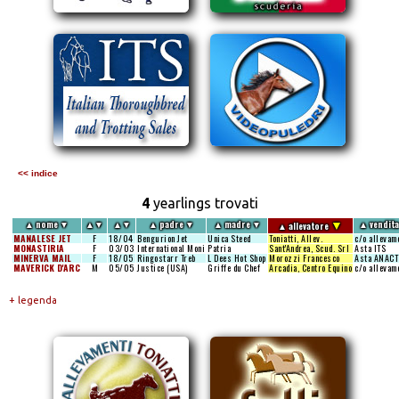
<< indice
4
yearlings trovati
▼
▲
nome
▼
▲
▼
▲
▼
▲
padre
▼
▲
madre
▼
▲
vendit
▲
allevatore
MANALESE JET
F
18/04
Bengurion Jet
Unica Steed
Toniatti, Allev.
c/o allevam
MONASTIRIA
F
03/03
International Moni
Patria
Sant'Andrea, Scud. Srl
Asta ITS
MINERVA MAIL
F
18/05
Ringostarr Treb
L Dees Hot Shop
Morozzi Francesco
Asta ANACT
MAVERICK D'ARC
M
05/05
Justice (USA)
Griffe du Chef
Arcadia, Centro Equino
c/o allevam
+ legenda