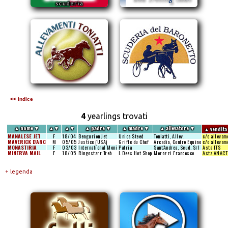
<< indice
4
yearlings trovati
▲
nome
▼
▲
▼
▲
▼
▲
padre
▼
▲
madre
▼
▲
allevatore
▼
▲
vendita
MANALESE JET
F
18/04
Bengurion Jet
Unica Steed
Toniatti, Allev.
c/o allevam
MAVERICK D'ARC
M
05/05
Justice (USA)
Griffe du Chef
Arcadia, Centro Equino
c/o allevam
MONASTIRIA
F
03/03
International Moni
Patria
Sant'Andrea, Scud. Srl
Asta ITS
MINERVA MAIL
F
18/05
Ringostarr Treb
L Dees Hot Shop
Morozzi Francesco
Asta ANACT
+ legenda