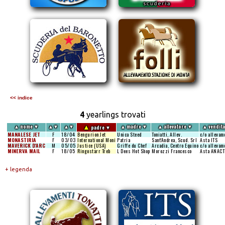
<< indice
4
yearlings trovati
▲
▲
nome
▼
▲
▼
▲
▼
▲
madre
▼
▲
allevatore
▼
▲
vendit
padre
▼
MANALESE JET
F
18/04
Bengurion Jet
Unica Steed
Toniatti, Allev.
c/o allevam
MONASTIRIA
F
03/03
International Moni
Patria
Sant'Andrea, Scud. Srl
Asta ITS
MAVERICK D'ARC
M
05/05
Justice (USA)
Griffe du Chef
Arcadia, Centro Equino
c/o allevam
MINERVA MAIL
F
18/05
Ringostarr Treb
L Dees Hot Shop
Morozzi Francesco
Asta ANACT
+ legenda