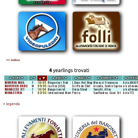
<< indice
4
yearlings trovati
▼
▲
nome
▼
▲
▼
▲
padre
▼
▲
madre
▼
▲
allevatore
▼
▲
vendit
▲
MINERVA MAIL
F
18/05
Ringostarr Treb
L Dees Hot Shop
Morozzi Francesco
Asta ANACT
MAVERICK D'ARC
M
05/05
Justice (USA)
Griffe du Chef
Arcadia, Centro Equino
c/o allevam
MANALESE JET
F
18/04
Bengurion Jet
Unica Steed
Toniatti, Allev.
c/o allevam
MONASTIRIA
F
03/03
International Moni
Patria
Sant'Andrea, Scud. Srl
Asta ITS
+ legenda