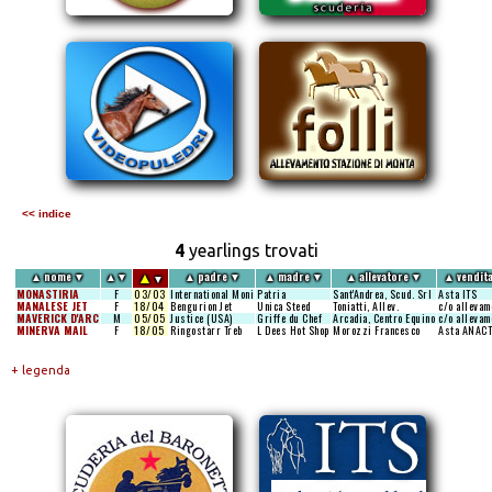
<< indice
4
yearlings trovati
▲
▲
nome
▼
▲
▼
▲
padre
▼
▲
madre
▼
▲
allevatore
▼
▲
vendit
▼
MONASTIRIA
F
03/03
International Moni
Patria
Sant'Andrea, Scud. Srl
Asta ITS
MANALESE JET
F
18/04
Bengurion Jet
Unica Steed
Toniatti, Allev.
c/o allevam
MAVERICK D'ARC
M
05/05
Justice (USA)
Griffe du Chef
Arcadia, Centro Equino
c/o allevam
MINERVA MAIL
F
18/05
Ringostarr Treb
L Dees Hot Shop
Morozzi Francesco
Asta ANACT
+ legenda