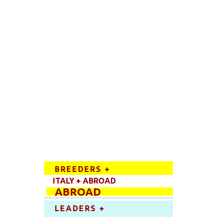
BREEDERS +
ITALY + ABROAD
ABROAD
LEADERS +