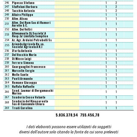
Pipesso Stefano
1
2
246
Staffolani Barbara
1
2
247
Tacchio Antonio
1
2
248
Allaire Philippe
1
1
249
Allev. Alisea
1
1
250
Allev. Dei Rum Sas di Rumori
1
1
251
Aurelio & C.
Allev. Dei Veltri
1
1
252
Allevamento Dj Societa' A
1
1
253
Resp.ta' Limitata Semplice
Az. Agr. Arduini Petrobelli Ss
1
1
254
Azienda Agricola Ro.sa.
1
1
255
Societa' Agricola A R.l
D'orta Antonio
1
1
256
Del Vecchio Maria
1
1
257
Di Micco Luigi
1
1
258
Ferrero Simona
1
1
259
Guarguaglini Francesco
1
1
260
Marcolin Sergio
1
1
261
Mollo Santo
1
1
262
Puoti Armando
1
1
263
Romano Giuseppa
1
1
264
Ruffato Raffaello
1
1
265
Scud. Laumar di Bergamaschi
1
1
266
Marina
Scuderia Cecco Volante
1
1
267
Scuderia del Rinoceronte
1
1
268
Sas di Cannavale Chiara
Trudi Carolina
1
1
269
5.036.378,54
755.456,78
I dati elaborati possono essere utilizzati da soggetti
diversi dall'autore solo citando la fonte da cui sono prelevati