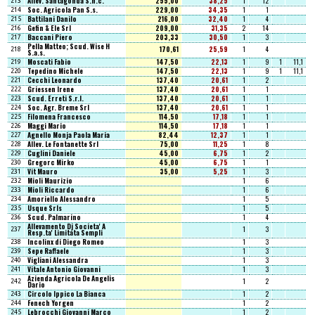
Allev. Santagonda S.n.c.
255,00
38,25
1
12
213
Soc. Agricola Pan S.s.
229,00
34,35
1
1
214
Battilani Danilo
216,00
32,40
1
4
215
Gefin & Ele Srl
209,00
31,35
2
14
216
Baccani Piero
203,33
30,50
1
3
217
Pella Matteo; Scud. Wise H
170,61
25,59
1
4
218
S.a.s.
Moscati Fabio
147,50
22,13
1
9
1
11,1
219
Tepedino Michele
147,50
22,13
1
9
1
11,1
220
Cecchi Leonardo
137,40
20,61
1
2
221
Griessen Irene
137,40
20,61
1
1
222
Scud. Erreti S.r.l.
137,40
20,61
1
1
223
Soc. Agr. Breme Srl
137,40
20,61
1
1
224
Filomena Francesco
114,50
17,18
1
1
225
Maggi Mario
114,50
17,18
1
1
226
Agnello Monja Paola Maria
82,44
12,37
1
1
227
Allev. Le Fontanette Srl
75,00
11,25
1
8
228
Cuglini Daniele
45,00
6,75
1
2
229
Gregorc Mirko
45,00
6,75
1
1
230
Vit Mauro
35,00
5,25
1
3
231
Mioli Maurizio
1
6
232
Mioli Riccardo
1
6
233
Amoriello Alessandro
1
5
234
Usque Srls
1
5
235
Scud. Palmarino
1
4
236
Allevamento Dj Societa' A
1
3
237
Resp.ta' Limitata Sempli
Incolinx di Diego Romeo
1
3
238
Sepe Raffaele
1
3
239
Vigliani Alessandra
1
3
240
Vitale Antonio Giovanni
1
3
241
Azienda Agricola De Angelis
1
2
242
Dario
Circolo Ippico La Bianca
1
2
243
Fenech Yorgen
1
2
244
Lebrocchi Giovanni Marco
1
2
245