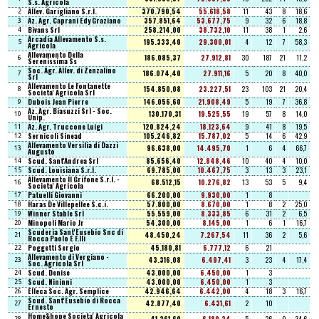
S.s. Agricola
Allev. Garigliano S.r.l.
370.790,54
55.618,58
11
43
8
18,6
2
Az. Agr. Caprani Edy Graziano
357.851,64
53.677,75
9
32
6
18,8
3
Bivans Srl
258.214,00
38.732,10
11
38
1
2,6
4
Arcadia Allevamento S.s.
195.333,40
29.300,01
4
12
7
58,3
5
Agricola
Allevamento Della
186.085,37
27.912,81
30
187
21
11,2
6
Serenissima Ss
Soc. Agr. Allev. di Zenzalino
186.074,40
27.911,16
5
20
8
40,0
7
Srl
Allevamento Le Fontanette
154.850,08
23.227,51
23
103
21
20,4
8
Societa' Agricola Srl
Dubois Jean Pierre
146.056,60
21.908,49
5
19
7
36,8
9
Az. Agr. Biasuzzi Srl - Soc.
130.170,31
19.525,55
19
57
8
14,0
10
Unip.
Az. Agr. Truccone Luigi
120.824,24
18.123,64
9
41
8
19,5
11
Sernicoli Sinead
105.246,82
15.787,02
5
14
6
42,9
12
Allevamento Versilia di Dazzi
96.638,00
14.495,70
1
6
4
66,7
13
Augusto
Scud. Sant'Andrea Srl
85.656,40
12.848,46
10
40
4
10,0
14
Scud. Louisiana S.r.l.
69.785,00
10.467,75
3
13
3
23,1
15
Allevamento Il Grifone S.r.l. -
68.512,15
10.276,82
13
53
5
9,4
16
Societa' Agricola
Patuelli Giovanni
66.200,00
9.930,00
1
8
17
Haras De Villepellee S.c.i.
57.800,00
8.670,00
1
8
2
25,0
18
Winner Stable Srl
55.559,00
8.333,85
6
31
2
6,5
19
Minopoli Mario Jr
54.300,00
8.145,00
1
6
1
16,7
20
Scuderia Sant'Eusebio Snc di
48.450,24
7.267,54
11
36
2
5,6
21
Rocca Paolo E F.lli
Poggetti Sergio
45.180,81
6.777,12
6
21
22
Allevamento di Vergiano -
43.316,08
6.497,41
3
23
4
17,4
23
Soc. Agricola Srl
Scud. Denise
43.000,00
6.450,00
1
3
24
Scud. Nininni
43.000,00
6.450,00
1
3
25
Elleca Soc. Agr. Semplice
42.946,64
6.442,00
4
18
3
16,7
26
Scud. Sant'Eusebio di Rocca
42.877,40
6.431,61
2
10
27
Ernesto
Home&hope Societa' Agricola