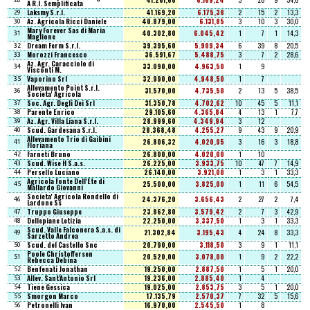
41.261,60
6.189,24
5
26
9
34,6
28
A R.l. Semplificata
Laksmy S.r.l.
41.169,20
6.175,38
2
15
2
13,3
29
Az. Agricola Ricci Daniele
40.879,00
6.131,85
3
10
3
30,0
30
Mary Forever Sas di Maria
40.302,80
6.045,42
1
7
1
14,3
31
Maglione
Dream Ferm S.r.l.
39.395,60
5.909,34
6
39
8
20,5
32
Morozzi Francesco
36.591,67
5.488,75
3
7
2
28,6
33
Az. Agr. Caracciolo di
33.090,00
4.963,50
1
9
34
Visconti M.
Vaporino Srl
32.990,00
4.948,50
1
7
35
Allevamento Point S.r.l.
31.570,00
4.735,50
2
13
5
38,5
36
Societa' Agricola
Soc. Agr. Degli Dei Srl
31.350,78
4.702,62
10
45
5
11,1
37
Parente Enrico
29.105,60
4.365,84
4
13
1
7,7
38
Az. Agr. Villa Liana S.r.l.
28.999,60
4.349,94
3
12
39
Scud. Gardesana S.r.l.
28.368,48
4.255,27
9
43
9
20,9
40
Allevamento Trio di Gaibini
26.806,32
4.020,95
3
16
3
18,8
41
Floriana
Farneti Bruno
26.800,00
4.020,00
1
10
42
Scud. Wise H S.a.s.
26.225,00
3.933,75
10
47
7
14,9
43
Persello Luciano
26.140,00
3.921,00
1
3
1
33,3
44
Agricola Fonte Dell'Ete di
25.500,00
3.825,00
1
11
6
54,5
45
Mallardo Giovanni
Societa' Agricola Rondello di
24.376,20
3.656,43
2
27
2
7,4
46
Lardone Ss
Truppo Giuseppe
23.862,80
3.579,42
2
7
3
42,9
47
Dellepiane Letizia
22.250,00
3.337,50
1
3
1
33,3
48
Scud. Valle Falconera S.a.s. di
21.302,84
3.195,43
4
24
8
33,3
49
Sarzetto Andrea
Scud. del Castello Snc
20.790,00
3.118,50
3
9
1
11,1
50
Poole Christoffersen
20.520,00
3.078,00
1
9
2
22,2
51
Rebecca Debina
Benfenati Jonathan
19.250,00
2.887,50
1
5
1
20,0
52
Allev. Sant'Antonio Srl
19.236,00
2.885,40
1
4
53
Tiene Gessica
19.025,00
2.853,75
3
5
1
20,0
54
Smorgon Marco
17.135,79
2.570,37
7
32
5
15,6
55
Petronelli Ivan
16.970,00
2.545,50
1
8
56