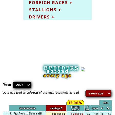
FOREIGN RACES +
STALLIONS +
DRIVERS +
BREEDERS
abroad
every age
Year
Data updated to
08/06/26
of the only races held abroad
wins
15,00%
breeder
#
business name
earnings €
races
#
%
earn. €
hor.
Az. Agr. Toniatti Giacometti
531.050,57
79.657,59
49
282
44
15,6
1