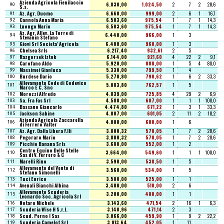
Azienda Agricola Fienilaccio
6.830,00
1.024,50
2
7
2
28,6
90
S.s.
Az. Agr. Duomo
6.660,00
999,00
2
6
1
16,7
91
Cannola Anna Maria
6.503,60
975,54
1
7
1
14,3
92
Luongo Mario
6.503,60
975,54
1
7
1
14,3
93
Az. Agr. Allev. La Torre di
6.440,00
966,00
1
3
94
Stevanin Stefano
Giovi Srl Societa' Agricola
6.400,00
960,00
1
3
95
Chelsea Srls
6.217,40
932,61
2
5
96
Razgorsek Iztok
6.144,00
921,60
4
22
2
9,1
97
Carofano Aldo
5.920,00
888,00
1
5
4
80,0
98
Massimei Gianluca
5.330,00
799,50
1
4
99
Burdese Dario
5.270,80
790,62
1
6
2
33,3
100
Allevamento Code di Codevico
5.083,80
762,57
1
5
101
Marco E C. Snc
Morozzi Alfredo
4.839,00
725,85
4
29
2
6,9
102
Sa. Fra Fas Srl
4.580,00
687,00
1
1
1
100,0
103
Bassano Giancarlo
4.474,80
671,22
1
3
1
33,3
104
Jackson Sabine
4.007,00
601,05
2
11
2
18,2
105
Azienda Agricola Zaccarella
4.000,00
600,00
1
6
106
di Ferrero Valter
Az. Agr. Dalla Libera F.lli
3.800,32
570,05
1
7
2
28,6
107
Pegoraro Mario
3.800,32
570,05
1
7
2
28,6
108
Picchio Banana Srls
3.680,00
552,00
1
2
109
Centro Equino Delle Stelle
3.664,00
549,60
1
1
1
100,0
110
Sas di V. Ferrero & C
Marelli Rino
3.590,00
538,50
1
5
111
Allevamento del Vento di
3.560,00
534,00
1
5
112
Stefano Simonelli
Tuci Enrico
3.500,00
525,00
1
1
113
Avenali Bianchi Albina
3.400,00
510,00
2
6
114
Allevamento Scuderia
3.200,00
480,00
1
1
115
Leonardo Soc. Agricola Srl
Notaro Michele
3.143,60
471,54
2
16
1
6,3
116
Scuderia Wise H S.r.l.
3.140,96
471,14
2
3
117
Scud. Perno I Sas
3.066,00
459,90
1
9
2
22,2
118
Scuderia Camelot Srl
3.013,64
452,05
1
11
119