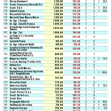
Buren Rommert
1.291,00
193,65
1
5
1
20,0
152
Scud. Francesco Rosselli Srl
1.215,00
182,25
2
6
153
Scud. O & Z
1.208,00
181,20
2
5
1
20,0
154
Galanti Sonia
1.196,00
179,40
1
4
1
25,0
155
Niccoletti Patrizia
1.150,00
172,50
2
7
156
Mariotti Gian Marco Mario
1.150,00
172,50
1
2
157
Az. Agr. I Greppi
1.099,20
164,88
1
7
158
Az. Agr. Zanetti Franca
1.099,20
164,88
1
3
159
Azienda Agricola Semprini
1.025,00
153,75
2
3
160
Davide
Az. Agr. Tur
1.000,00
150,00
1
2
161
Le Siepi S.r.l. Societa'
950,00
142,50
1
4
162
Agricola
Santulli Paolo
916,00
137,40
1
5
163
Az. Agr. Edoardo Baldi
901,00
135,15
1
6
164
Scuderia Calesso Filomena di
900,00
135,00
1
2
165
Otello Zorzetto
Lainate Nord Snc di
900,00
135,00
1
1
166
Pravettoni Pietro E C.
Magurno Santa
875,00
131,25
1
7
1
14,3
167
E.v.a.m. Racing Trotter Srls
875,00
131,25
1
4
168
Althea Srl
800,00
120,00
2
3
169
Az. Agr. Folli Marco
800,00
120,00
1
2
170
Home&hope Societa' Agricola
800,00
120,00
1
1
1
100,0
171
A R.l. Semplificata
Oceania Soc. Agr. di
797,00
119,55
1
8
172
Romanelli Patrizia & C. Snc
Dezzutto Elena
778,60
116,79
1
3
173
Amoroso Giulia
770,00
115,50
1
11
2
18,2
174
Scuderia Indal Srl
750,00
112,50
1
1
175
Scud. Perno I S.a.s.
742,30
111,35
1
5
176
Scud. Furia S.a.s.
721,50
108,23
1
9
177
Scud. Niss
721,50
108,23
1
9
178
Bragaglia Alberto
715,00
107,25
2
5
2
40,0
179
Dell'Aquila Christian
715,00
107,25
2
5
2
40,0
180
Cagnoni Sergio
705,90
105,89
2
17
1
5,9
181