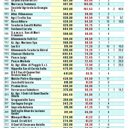
La Quercia Verde Srl
687,00
103,05
1
3
182
Marrazza Tommaso
687,00
103,05
1
3
183
Societa' Agricola La Grangia
682,89
102,43
1
5
2
40,0
184
S.s.
Allev. Villanovese
660,00
99,00
1
2
185
Agri Trotto Sas
630,00
94,50
1
15
1
6,7
186
Rossi Alfiero
630,00
94,50
1
10
1
10,0
187
Scuderia Zanetti Walter
625,00
93,75
1
8
188
Fontanot Loreta
604,00
90,60
1
4
189
S.a.m.a.c. Snc di Mori
599,00
89,85
1
4
190
Ermanno
Allevamento Folli Srl
590,00
88,50
1
2
191
Az. Agr. Mariano Spa
590,00
88,50
1
1
192
Lux Srl
515,00
77,25
2
10
1
10,0
193
Allevamento Scuderia Ghiral
495,00
74,25
1
4
1
25,0
194
Stancari Roberto
494,64
74,20
1
1
195
Punzo Luigi
483,00
72,45
1
5
1
20,0
196
Punzo Michele
483,00
72,45
1
5
1
20,0
197
Az. Agr. Allev. di Poggio S.r.l.
480,00
72,00
2
4
1
25,0
198
Hippofin Sas di Corda Sofia
475,00
71,25
1
3
199
K & C Sas di Convertini
441,00
66,15
1
4
200
Oronzo Ivan E C.
Maisto Pietro Giuseppe
430,00
64,50
1
11
201
Zucchetti Luccio
410,00
61,50
2
6
202
Predan Uros
400,00
60,00
1
1
203
Ferrarecce Salvatore
375,00
56,25
1
7
1
14,3
204
Az. Agr. I Cedri di Dami Danilo
366,40
54,96
1
1
205
Olinto
Gragnaniello Sara
350,00
52,50
1
2
206
Carfagna Sergio
343,20
51,48
1
4
207
Improda Antonio
315,00
47,25
1
12
208
Dall'oglio Aleardo Luciano
312,00
46,80
1
4
209
Guido
Minopoli Mario
274,80
41,22
2
7
210
Scud. Erreti Srl
274,80
41,22
1
1
211
Il Canf di Cesarano Aniello
262,00
39,30
1
6
212