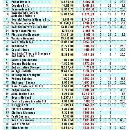
Puhar Davorin
16.625,40
2.493,81
1
9
2
22,2
57
Copelan S.r.l.
16.112,88
2.416,93
4
23
1
4,3
58
Tramontom Srl
15.956,72
2.393,51
1
15
3
20,0
59
Divinabombolotta di
15.823,50
2.373,53
2
18
2
11,1
60
Asdrubali Antonio
Societa' Agricola Vicario S.s.
15.617,80
2.342,67
1
8
3
37,5
61
Vastano Leonardo
14.658,44
2.198,77
5
23
5
21,7
62
Hoetmer Gerardus Jacobus
14.186,80
2.128,02
2
9
3
33,3
63
Barjon Jean Pierre
13.711,40
2.056,71
2
8
64
Pietrasanta Giuseppe
13.461,20
2.019,18
5
24
2
8,3
65
Varriale Giovanni
13.410,00
2.011,50
1
6
66
Scud. Man Ardea
13.050,00
1.957,50
1
3
67
Bacchi Sara
12.735,00
1.910,25
1
4
1
25,0
68
Crosetti Luca
12.735,00
1.910,25
1
4
1
25,0
69
Scuderia Thierry di Giuseppe
12.366,00
1.854,90
1
5
1
20,0
70
Gobbato & C. Snc
Colatruglio Donato
11.990,00
1.798,50
2
7
71
Godano Maddalena
11.820,00
1.773,00
1
11
72
Dubois Julien Etienne
11.587,40
1.738,11
1
4
3
75,0
73
Az. Agr. Gidieffe
11.430,57
1.714,59
4
15
74
Di Pasquale Arcangelo
11.120,00
1.668,00
1
6
75
Pedone Sabrina
11.020,00
1.653,00
2
16
5
31,3
76
Bighignoli Cesare
9.955,00
1.493,25
5
25
5
20,0
77
Momi Scuderia di Ur Srl
9.526,00
1.428,90
3
22
78
Zappella Anna
8.702,00
1.305,30
1
3
1
33,3
79
Allev. Tabina S.a.s.
8.289,80
1.243,47
1
7
1
14,3
80
Bessis Richard
8.097,44
1.214,62
1
9
1
11,1
81
Centro Equino Arcadia Srl
7.900,80
1.185,12
3
15
3
20,0
82
Il Poggio Srl
7.639,44
1.145,92
2
12
1
8,3
83
Ferraro Simmaco
7.360,00
1.104,00
1
5
84
Giuliano Giuseppe
7.328,00
1.099,20
1
3
85
Prati Doriano
7.315,00
1.097,25
2
6
86
Scud. La Zanzara
7.076,56
1.061,48
2
5
3
60,0
87
Scud. Trio Srl
7.065,00
1.059,75
1
4
88
Oliva Alberto
6.868,42
1.030,26
2
5
3
60,0
89