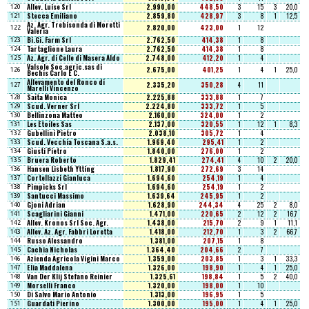
Allev. Luise Srl
2.990,00
448,50
3
15
3
20,0
120
Stecca Emiliano
2.859,80
428,97
3
8
1
12,5
121
Az. Agr. Trebisonda di Moretti
2.820,00
423,00
1
12
122
Valeria
Bi.Gi. Farm Srl
2.762,50
414,38
1
8
123
Tartaglione Laura
2.762,50
414,38
1
8
124
Az. Agr. di Celle di Masera Aldo
2.748,00
412,20
1
4
125
Valsole Soc.agric.sas di
2.675,00
401,25
1
4
1
25,0
126
Bechis Carlo E C.
Allevamento del Ronco di
2.335,20
350,28
4
11
127
Marelli Vincenzo
Saita Monica
2.225,88
333,88
1
7
128
Scud. Verner Srl
2.224,80
333,72
1
5
129
Bellinzona Matteo
2.160,00
324,00
1
2
130
Les Etoiles Sas
2.137,00
320,55
1
12
1
8,3
131
Gubellini Pietro
2.038,10
305,72
1
4
132
Scud. Vecchia Toscana S.a.s.
1.969,40
295,41
1
2
133
Giusti Pietro
1.840,00
276,00
1
2
134
Bruera Roberto
1.829,41
274,41
4
10
2
20,0
135
Hansen Lisbeth Ytting
1.817,90
272,69
3
14
136
Cortellazzi Gianluca
1.694,60
254,19
1
4
137
Pimpicks Srl
1.694,60
254,19
1
2
138
Santucci Massimo
1.639,64
245,95
1
2
139
Gjoni Adrian
1.628,90
244,34
4
25
2
8,0
140
Scagliarini Gianni
1.471,00
220,65
2
12
2
16,7
141
Allev. Kronos Srl Soc. Agr.
1.438,00
215,70
2
9
1
11,1
142
Allev. Az. Agr. Fabbri Loretta
1.418,00
212,70
1
3
2
66,7
143
Russo Alessandro
1.381,00
207,15
1
8
144
Cachia Nicholas
1.364,40
204,66
2
7
145
Azienda Agricola Vigini Marco
1.359,00
203,85
1
3
1
33,3
146
Elia Maddalena
1.326,00
198,90
1
4
1
25,0
147
Van Der Klij Stefano Reinier
1.325,61
198,84
1
5
2
40,0
148
Morselli Franco
1.320,00
198,00
1
10
149
Di Salvo Mario Antonio
1.313,00
196,95
1
5
150
Guardati Pierino
1.300,00
195,00
1
4
1
25,0
151