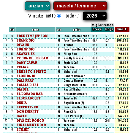
nette
lorde
Vincite
miglior tempo
età
nome
sex
padre
breve
lunga
vinc. €
5
FREE TIME JEPSON
M
Face Time Bourbon
09.7
12.3
382.589
1
5
FRANK GIO
M
Face Time Bourbon
09.4
10.4
260.645
2
7
DIVA EK
F
Trixton
08.0
11.1
208.390
3
5
FUNNY GIO
F
Face Time Bourbon
08.9
131.292
4
10
ALWAYS EK
M
Filipp Roc
10.3
129.606
5
8
COBRA KILLER GAR
C
Readly Express
08.6
10.6
119.543
6
7
DANY CAPAR
M
Exploit Caf
10.5
91.807
7
8
CELIAZ
F
Varenne
09.8
13.6
83.578
8
6
ERNESTO SPRITZ
M
Maharajah
11.1
16.1
81.584
9
5
FLORIDA BI
F
Donato Hanover
10.9
79.950
10
7
DALI PRAV
F
Donato Hanover
10.9
11.1
73.371
11
5
FOLLIA D'ESI
F
Ringostarr Treb
09.8
12.2
72.809
12
7
DIABEL
F
Nad al Sheba
11.0
66.200
13
6
EL DORADO BAR
M
Brillantissime (F)
11.1
65.500
14
6
ELDORADO JET
M
Twister Bi
09.7
10.4
64.490
15
7
DENIA
F
Royal Dream (F)
10.6
57.800
16
6
EXECUTIV EK
M
Face Time Bourbon
09.1
10.1
57.291
17
7
DOMENIK JET
M
Pine Chip
13.4
11.3
56.972
18
7
DAYAK
M
Bird Parker (F)
12.0
54.730
19
7
DIVA DEL RONCO
F
Varenne
12.3
09.8
54.300
20
5
FINALMENTE PAR
M
Varenne
10.6
12.6
53.336
21
6
ETE JET
F
Maharajah
10.9
12.6
51.000
22