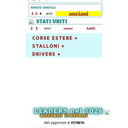
ANNATE SINGOLE
anziani
2
3
4
anni
STATI UNITI
2
3
anni
tutti
anziani
CORSE ESTERE +
STALLONI +
DRIVERS +
LEADERS nel 2026
anziani italiani
dati aggiornati al
07/08/26