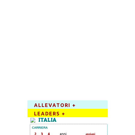
ALLEVATORI +
LEADERS +
ITALIA
CARRIERA
2
3
4
anni
anziani