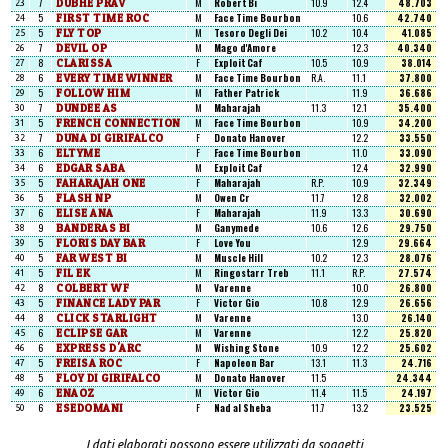
7
DUBHE PRAV
M
Robert Bi
10.9
12.4
48.703
23
5
FIRST TIME ROC
M
Face Time Bourbon
10.6
42.740
24
5
FLY TOP
M
Tesoro Degli Dei
10.2
10.4
41.085
25
7
DEVIL OP
M
Mago d'Amore
12.3
40.340
26
8
CLARISSA
F
Exploit Caf
10.5
10.9
38.014
27
6
EVERY TIME WINNER
M
Face Time Bourbon
R.A.
11.1
37.800
28
5
FOLLOW HIM
M
Father Patrick
11.9
36.686
29
7
DUNDEE AS
M
Maharajah
11.3
12.1
35.400
30
5
FRENCH CONNECTION
M
Face Time Bourbon
10.9
34.200
31
7
DUNA DI GIRIFALCO
F
Donato Hanover
12.2
33.550
32
6
ELTYME
F
Face Time Bourbon
11.0
33.090
33
6
EDGAR SABA
M
Exploit Caf
12.4
32.990
34
5
FAHARAJAH ONE
F
Maharajah
R.P.
10.9
32.349
35
5
FLASH NP
M
Owen Cr
11.7
12.8
32.002
36
6
ELISE ANA
F
Maharajah
11.9
13.3
30.690
37
9
BANDERAS BI
M
Ganymede
10.6
12.6
29.750
38
5
FLORIS DAY BAR
F
Love You
12.9
29.664
39
5
FAR WEST BI
M
Muscle Hill
10.2
12.3
28.076
40
5
FIL EK
M
Ringostarr Treb
11.1
R.P.
27.574
41
8
COLBERT WF
M
Varenne
10.0
26.800
42
5
FINANCE LADY PAR
F
Victor Gio
10.8
12.9
26.656
43
8
CLICK STARLIGHT
M
Varenne
13.0
26.140
44
6
ECLIPSE GAR
M
Varenne
12.2
25.820
45
6
EXPRESS D'ARC
M
Wishing Stone
10.9
12.2
25.602
46
5
FREISA ROC
F
Napoleon Bar
13.1
11.3
24.716
47
5
FLOY DI GIRIFALCO
M
Donato Hanover
11.5
24.344
48
6
ENAOZ
M
Victor Gio
11.4
11.5
24.197
49
6
ESEDOMANI
F
Nad al Sheba
11.7
13.2
23.525
50
I dati elaborati possono essere utilizzati da soggetti